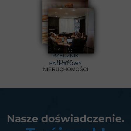
RZECZNIK
BIURA
PATENTOWY
NIERUCHOMOŚCI
Nasze doświadczenie.